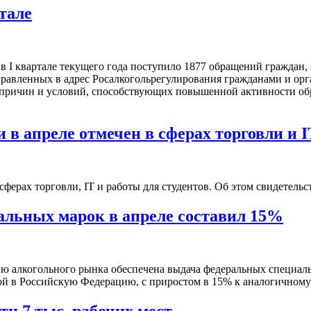
тале
в I квартале текущего года поступило 1877 обращений граждан
равленных в адрес Росалкогольрегулирования гражданами и орг
 причин и условий, способствующих повышенной активности об
в апреле отмечен в сферах торговли и I
ерах торговли, IT и работы для студентов. Об этом свидетельст
альных марок в апреле составил 15%
ию алкогольного рынка обеспечена выдача федеральных специал
й в Российскую Федерацию, с приростом в 15% к аналогичному
и 7 тыс. рабочих мест