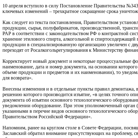
10 апреля вступило в силу Постановление Правительства №343 
ключевых изменений – трехкратное сокращение срока уничтож
Как следует из текста постановления, Правительством устано
продукции, сырья, полуфабрикатов, производственной, трансп
РАР в соответствии с законодательством РФ о контрактной сист
хранение этилового спирта, алкогольной и спиртосодержащей 
продукции в специализированную организацию увеличен с дву
переходят от Росалкогольрегулирования к Министерству фина
Корректирует новый документ и некоторые процессуальные фор
наименование, дата и номер документа, на основании которого 
объеме продукции и предметов и их наименовании), то уведом
для возврата».
Внесены изменения и в отдельные пункты правил демонтажа, в
решению которого производится изъятие, «в целях точного оп
документа об изъятии основного технологического оборудован
уведомлении оборудование. При этом уполномоченный орган (
указанными в перечне видов основного технологического обор
Правительством Российской Федерации».
Напомним, ранее на круглом столе в Совете Федерации, посв
Заславский обратил внимание присутствующих на проблему, с