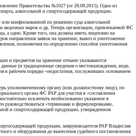
новление Правительства №1027 (от 28.09.2015). Одно из
спирта, алкогольной и спиртосодержащей продукции.
й или конфискованной по решению суда алкогольной
 и акцизных марок и др. Теперь организации, привлекаемой ФС
ца, а один. Кроме того, она должна иметь лицензию на
рок направления заявок на хранение, вывоз и уничтожение
новления, полномочия по определению способов уничтожения
кции и предметов на хранение отныне указываются
ти данные (и традиционные сведения о местонахождении, виде,
ия в рабочем порядке «недостатков, послуживших основанием
перь уполномоченному органу (или должностному лицу), по
ориального органа ФС РАР для участия в «составлении
мостоятельно исключать необоснованно указанное в
ен руководствоваться «терминами и формулировками,
ольной и спиртосодержащей продукции, утвержденном
спиртосодержащей продукции, замруководителя РАР Владислав
тного и оборудования до вынесения судебного постановления