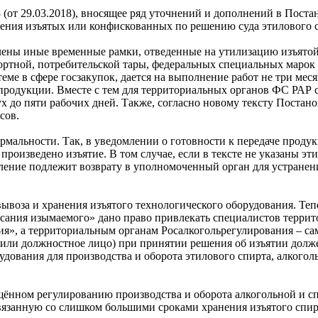
(от 29.03.2018), вносящее ряд уточнений и дополнений в Поста
ения изъятых или конфискованных по решению суда этилового 
влены иные временные рамки, отведенные на утилизацию изъято
ортной, потребительской тары, федеральных специальных марок
еме в сфере госзакупок, дается на выполнение работ не три меся
продукции. Вместе с тем для территориальных органов ФС РАР с
х до пяти рабочих дней. Также, согласно новому тексту Поста
нсов.
мальности. Так, в уведомлении о готовности к передаче проду
произведено изъятие. В том случае, если в тексте не указаны э
ление подлежит возврату в уполномоченный орган для устранен
ывоза и хранения изъятого технологического оборудования. Те
исания изымаемого» дано право привлекать специалистов террит
ия», а территориальным органам Росалкогольрегулирования – са
или должностное лицо) при принятии решения об изъятии долж
удования для производства и оборота этилового спирта, алког
ящённом регулированию производства и оборота алкогольной и 
вязанную со слишком большими сроками хранения изъятого спир